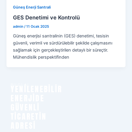
Güneş Enerji Santrali
GES Denetimi ve Kontrolü
admin
/
11 Ocak 2025
Güneş enerjisi santralinin (GES) denetimi, tesisin
güvenli, verimli ve sürdürülebilir şekilde çalışmasını
sağlamak için gerçekleştirilen detaylı bir süreçtir.
Mühendislik perspektifinden
BİLGİ AL
YENILENEBILIR
ENERJIDE
GÜVENLI
TICARETIN
ADRESI