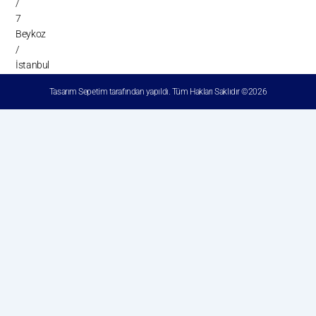
/
7
Beykoz
/
İstanbul
Tasarım Sepetim
tarafından yapıldı. Tüm Hakları Saklıdır ©2026